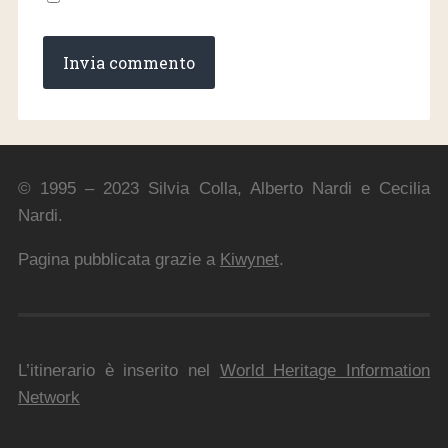
© 1995 – 2023 Silvia Colla, Alberto Nardi e Cecilia
Nardi.
Pagina pubblicata grazie a
Kiwynet
.
L’itinerario è inserito nel
World Heritage Information
Network