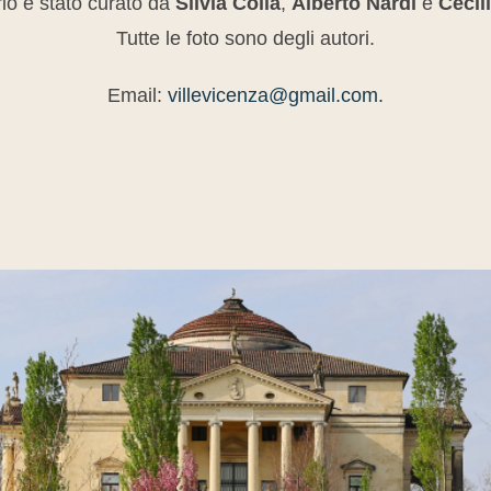
ario è stato curato da
Silvia Colla
,
Alberto Nardi
e
Cecil
Tutte le foto sono degli autori.
Email:
villevicenza@gmail.com.