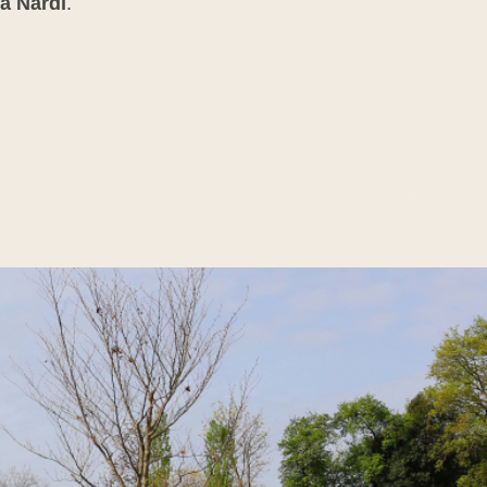
ia Nardi
.