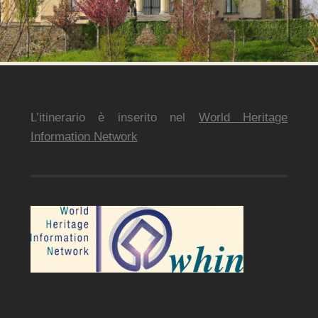
L’itinerario è inserito nel
World Heritage
Information Network