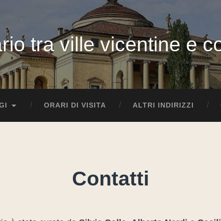
rio tra ville vicentine e 
GI
ORARI DI VISITA
ALTRI INDIRIZZI
Contatti