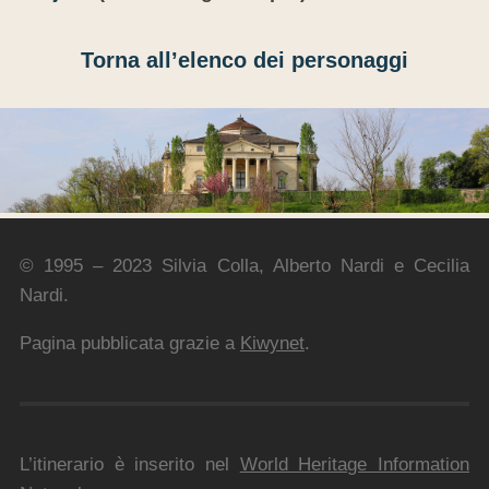
Torna all’elenco dei personaggi
© 1995 – 2023 Silvia Colla, Alberto Nardi e Cecilia
Nardi.
Pagina pubblicata grazie a
Kiwynet
.
L’itinerario è inserito nel
World Heritage Information