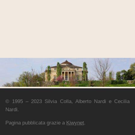
© 1995 – 2023 Silvia Colla, Alberto Nardi e Cecilia
Nardi.
Pagina pubblicata grazie a
Kiwynet
.