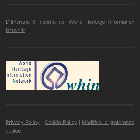
L’itinerario è inserito nel
World Heritage Information
Network
Privacy Policy
|
Cookie Policy
|
Modifica le preferenze
cookie